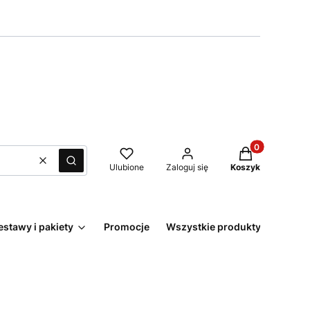
Produkty w kos
Wyczyść
Szukaj
Ulubione
Zaloguj się
Koszyk
estawy i pakiety
Promocje
Wszystkie produkty