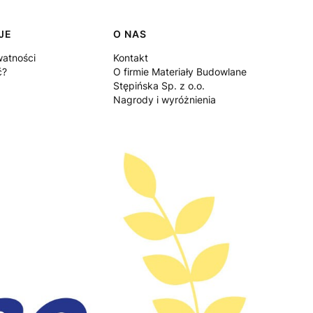
JE
O NAS
watności
Kontakt
ć?
O firmie Materiały Budowlane
Stępińska Sp. z o.o.
Nagrody i wyróżnienia