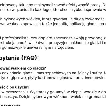
ojektowany tak, aby maksymalizować efektywność pracy. D
alne rozwiązanie dla każdego, kto chce szybko i sprawnie
h nylonowych włókien, które gwarantują długą żywotność p
 włókna zapewniają także jednolitą aplikację gładzi, co 
eś profesjonalistą, czy dopiero zaczynasz swoją przygodę 
onstrukcja umożliwia łatwe i precyzyjne nakładanie gładzi 
i go niezwykle uniwersalnym narzędziem.
pytania (FAQ):
ować wałkiem do gładzi?
do nakładania gładzi i mas szpachlowych na ściany i sufity
ak tynki gipsowe, płyty kartonowo-gipsowe oraz inne pow
ścić po użyciu?
wy w czyszczeniu. Wystarczy go umyć w ciepłej wodzie z do
i osuszyć. Dzięki nylonowym włóknom wałek nie gromadzi 