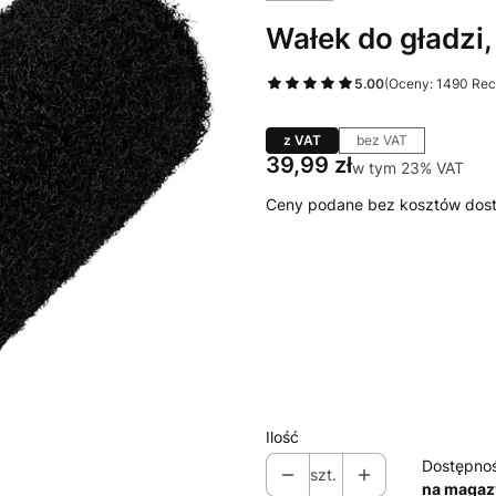
Wałek do gładzi,
5.00
(Oceny: 1490 Rec
z VAT
bez VAT
Cena
39,99 zł
w tym 23% VAT
w tym
23%
VAT
Ceny podane bez kosztów dos
Wybierz co ma zawierać Tw
Poszczególne warianty mogą ró
*
długość:
Wybierz
Ilość
Dostępno
szt.
na magaz