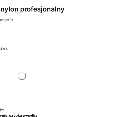
 nylon profesjonalny
enzje: 0)
tawy.
ój zestaw:
żnić się ceną
ść:
ynie, szybka wysyłka