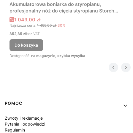
Akumulatorowa boniarka do styropianu,
profesjonalny nóż do cięcia styropianu Storch
HotKnife 18V
Cena promocyjna
1 049,00 zł
Najniższa cena:
1 499,00 zł
-30%
Cena
852,85 zł
bez VAT
Do koszyka
Dostępność:
na magazynie, szybka wysyłka
Linki w stopce
POMOC
Zwroty i reklamacje
Pytania i odpowiedzi
Regulamin