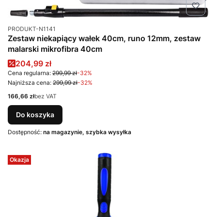
Kod produktu
PRODUKT-N1141
Zestaw niekapiący wałek 40cm, runo 12mm, zestaw
malarski mikrofibra 40cm
Cena promocyjna
204,99 zł
Cena regularna:
299,99 zł
-32%
Najniższa cena:
299,99 zł
-32%
Cena
166,66 zł
bez VAT
Do koszyka
Dostępność:
na magazynie, szybka wysyłka
Okazja