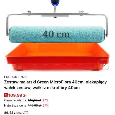
Kod produktu
PRODUKT-N220
Zestaw malarski Green MicroFibra 40cm, niekapiący
wałek zestaw, wałki z mikrofibry 40cm
Cena promocyjna
109,99 zł
Cena regularna:
149,99 zł
-27%
Najniższa cena:
149,99 zł
-27%
Cena
89,42 zł
bez VAT