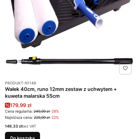
Kod produktu
PRODUKT-N1148
Wałek 40cm, runo 12mm zestaw z uchwytem +
kuweta malarska 55cm
Cena promocyjna
179,99 zł
Cena regularna:
249,99 zł
-28%
Najniższa cena:
229,99 zł
-22%
Cena
146,33 zł
bez VAT
Do koszyka