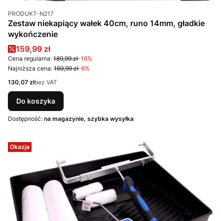
Kod produktu
PRODUKT-N217
Zestaw niekapiący wałek 40cm, runo 14mm, gładkie
wykończenie
Cena promocyjna
159,99 zł
Cena regularna:
189,99 zł
-16%
Najniższa cena:
169,99 zł
-6%
Cena
130,07 zł
bez VAT
Do koszyka
Dostępność:
na magazynie, szybka wysyłka
Okazja