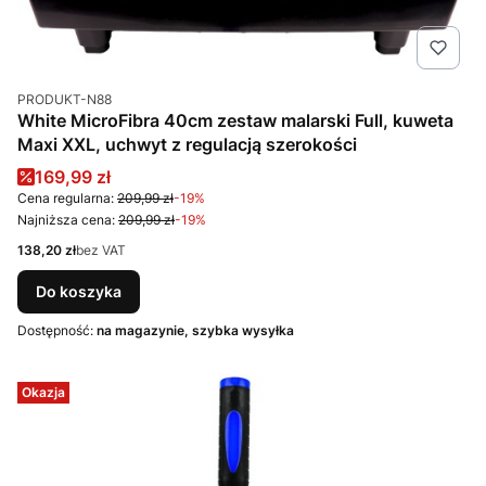
Kod produktu
PRODUKT-N88
White MicroFibra 40cm zestaw malarski Full, kuweta
Maxi XXL, uchwyt z regulacją szerokości
Cena promocyjna
169,99 zł
Cena regularna:
209,99 zł
-19%
Najniższa cena:
209,99 zł
-19%
Cena
138,20 zł
bez VAT
Do koszyka
Dostępność:
na magazynie, szybka wysyłka
Okazja