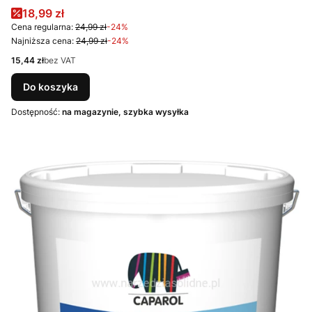
Cena promocyjna
18,99 zł
Cena regularna:
24,99 zł
-24%
Najniższa cena:
24,99 zł
-24%
Cena
15,44 zł
bez VAT
Do koszyka
Dostępność:
na magazynie, szybka wysyłka