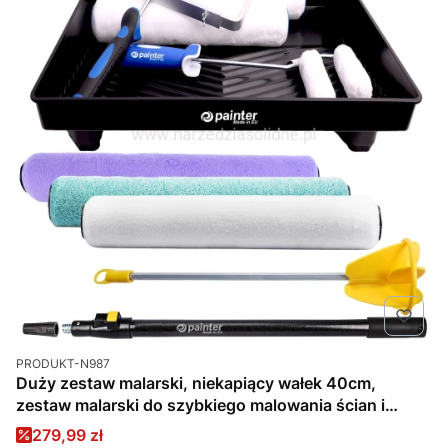
Kod produktu
PRODUKT-N987
Duży zestaw malarski, niekapiący wałek 40cm,
zestaw malarski do szybkiego malowania ścian i
sufitów
Cena promocyjna
279,99 zł