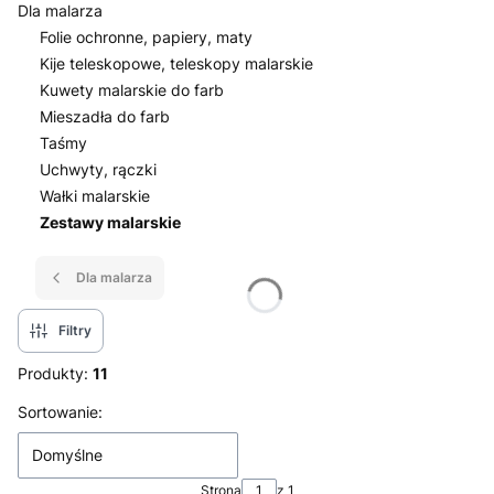
Dla malarza
Folie ochronne, papiery, maty
Kije teleskopowe, teleskopy malarskie
Kuwety malarskie do farb
Mieszadła do farb
Taśmy
Uchwyty, rączki
Wałki malarskie
Zestawy malarskie
Koniec menu
Dla malarza
Filtry
Produkty:
11
Lista produktów
Sortowanie:
Domyślne
Strona
z 1