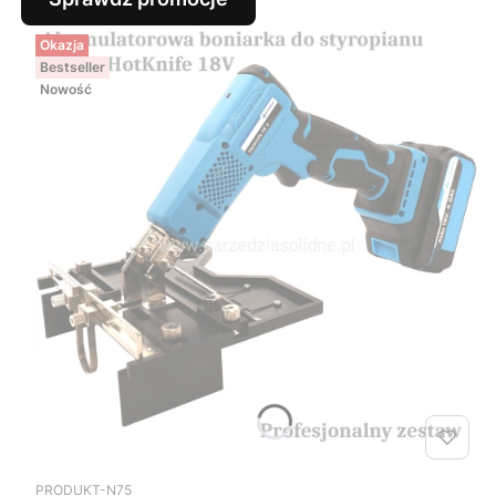
Okazja
Bestseller
Nowość
Kod produktu
PRODUKT-N75