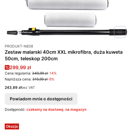
Kod produktu
PRODUKT-N838
Zestaw malarski 40cm XXL mikrofibra, duża kuweta
50cm, teleskop 200cm
Cena promocyjna
299,99 zł
Cena regularna:
349,99 zł
-14%
Najniższa cena:
319,99 zł
-6%
Cena
243,89 zł
bez VAT
Powiadom mnie o dostępności
Dostępność:
czekamy na dostawę, na magazyn
Okazja