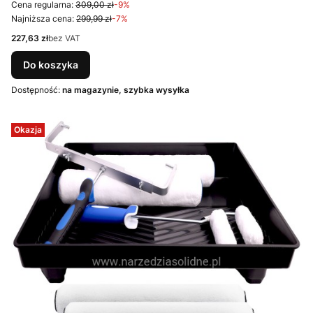
Cena regularna:
309,00 zł
-9%
Najniższa cena:
299,99 zł
-7%
Cena
227,63 zł
bez VAT
Do koszyka
Dostępność:
na magazynie, szybka wysyłka
Okazja