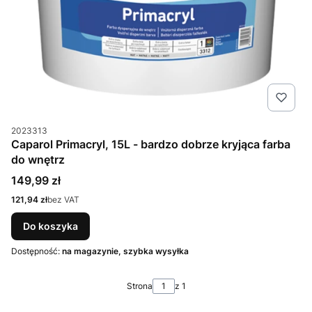
Kod produktu
2023313
Caparol Primacryl, 15L - bardzo dobrze kryjąca farba
do wnętrz
Cena
149,99 zł
Cena
121,94 zł
bez VAT
Do koszyka
Dostępność:
na magazynie, szybka wysyłka
Strona
z 1