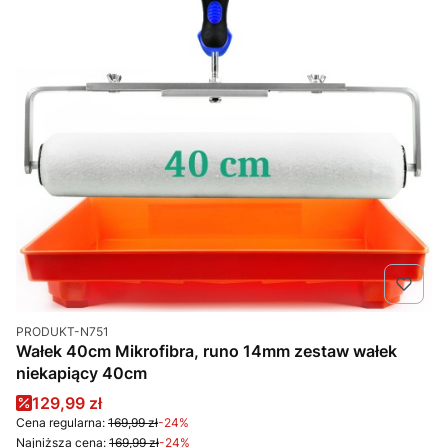
Kod produktu
PRODUKT-N751
Wałek 40cm Mikrofibra, runo 14mm zestaw wałek
niekapiący 40cm
Cena promocyjna
129,99 zł
Cena regularna:
169,99 zł
-24%
Najniższa cena:
169,99 zł
-24%