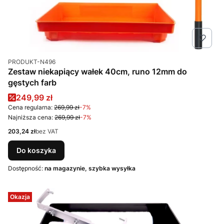
Kod produktu
PRODUKT-N496
Zestaw niekapiący wałek 40cm, runo 12mm do
gęstych farb
Cena promocyjna
249,99 zł
Cena regularna:
269,99 zł
-7%
Najniższa cena:
269,99 zł
-7%
Cena
203,24 zł
bez VAT
Do koszyka
Dostępność:
na magazynie, szybka wysyłka
Okazja