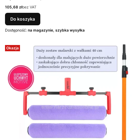
Cena
105,68 zł
bez VAT
Do koszyka
Dostępność:
na magazynie, szybka wysyłka
Okazja