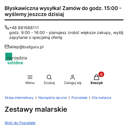
Błyskawiczna wysyłka! Zamów do godz. 15:00 -
wyślemy jeszcze dzisiaj
+48 881688111
godz. 9:00 - 16:00 - planujesz zrobić większe zakupy, wyślij
zapytanie o specjalną ofertę
sklep@budguru.pl
Produkty w koszy
Otwórz wyszukiwarkę
Menu
Szukaj
Zaloguj się
Koszyk
Sklep internetowy
Narzędzia ręczne
Pozostałe
Dla malarza
Zestawy malarskie
Wróć do: Pozostałe