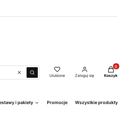
Produkty w kos
Wyczyść
Szukaj
Ulubione
Zaloguj się
Koszyk
estawy i pakiety
Promocje
Wszystkie produkty