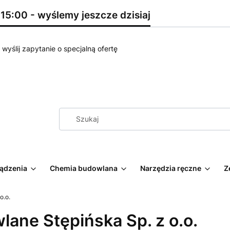
5:00 - wyślemy jeszcze dzisiaj
wyślij zapytanie o specjalną ofertę
ządzenia
Chemia budowlana
Narzędzia ręczne
Z
o.o.
lane Stępińska Sp. z o.o.