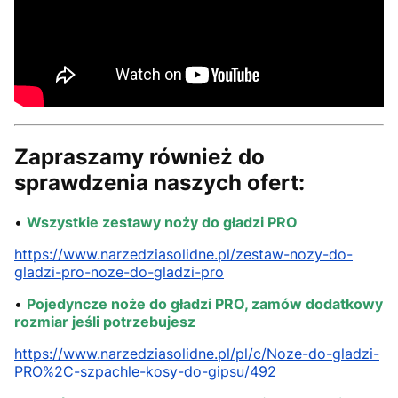
Zapraszamy również do
sprawdzenia naszych ofert:
•
Wszystkie zestawy noży do gładzi PRO
https://www.narzedziasolidne.pl/zestaw-nozy-do-
gladzi-pro-noze-do-gladzi-pro
•
Pojedyncze noże do gładzi PRO, zamów dodatkowy
rozmiar jeśli potrzebujesz
https://www.narzedziasolidne.pl/pl/c/Noze-do-gladzi-
PRO%2C-szpachle-kosy-do-gipsu/492