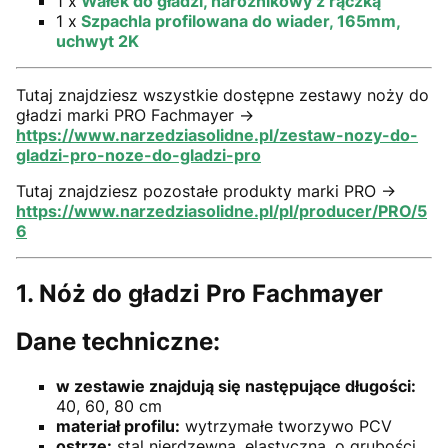
1 x
Wałek do gładzi, narożnikowy z rączką
1 x
Szpachla profilowana do wiader, 165mm,
uchwyt 2K
Tutaj znajdziesz wszystkie dostępne zestawy noży do
gładzi marki PRO Fachmayer ->
https://www.narzedziasolidne.pl/zestaw-nozy-do-
gladzi-pro-noze-do-gladzi-pro
Tutaj znajdziesz pozostałe produkty marki PRO ->
https://www.narzedziasolidne.pl/pl/producer/PRO/5
6
1. Nóż do gładzi Pro Fachmayer
Dane techniczne:
w zestawie znajdują się następujące długości:
40, 60, 80 cm
materiał profilu:
wytrzymałe tworzywo PCV
ostrze:
stal nierdzewna, elastyczna, o grubości