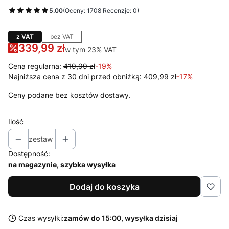
5.00
(Oceny: 1708 Recenzje: 0)
z VAT
bez VAT
339,99 zł
w tym 23% VAT
w tym
23%
VAT
Cena regularna:
419,99 zł
-19%
Najniższa cena z 30 dni przed obniżką:
409,99 zł
-17%
Ceny podane bez kosztów dostawy.
Ilość
zestaw
Dostępność:
na magazynie, szybka wysyłka
Dodaj do koszyka
Czas wysyłki:
zamów do 15:00, wysyłka dzisiaj