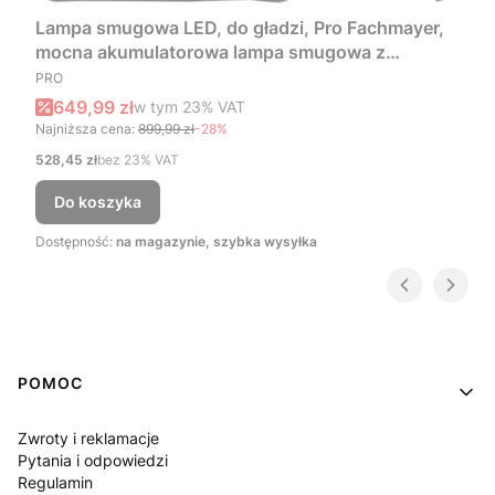
Lampa smugowa LED, do gładzi, Pro Fachmayer,
mocna akumulatorowa lampa smugowa z
PRODUCENT
regulacją w każdym kierunku
PRO
Cena promocyjna brutto
649,99 zł
w tym %s VAT
w tym
23%
VAT
Najniższa cena:
899,99 zł
-28%
Cena netto
528,45 zł
bez 23% VAT
Do koszyka
Dostępność:
na magazynie, szybka wysyłka
Linki w stopce
POMOC
Zwroty i reklamacje
Pytania i odpowiedzi
Regulamin