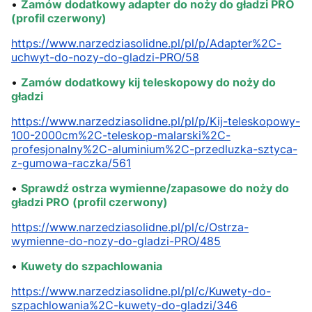
•
Zamów dodatkowy adapter do noży do gładzi PRO
(profil czerwony)
https://www.narzedziasolidne.pl/pl/p/Adapter%2C-
uchwyt-do-nozy-do-gladzi-PRO/58
•
Zamów dodatkowy kij teleskopowy do noży do
gładzi
https://www.narzedziasolidne.pl/pl/p/Kij-teleskopowy-
100-2000cm%2C-teleskop-malarski%2C-
profesjonalny%2C-aluminium%2C-przedluzka-sztyca-
z-gumowa-raczka/561
•
Sprawdź o
strza wymienne/zapasowe do noży do
gładzi PRO (profil czerwony)
https://www.narzedziasolidne.pl/pl/c/Ostrza-
wymienne-do-nozy-do-gladzi-PRO/485
•
Kuwety do szpachlowania
https://www.narzedziasolidne.pl/pl/c/Kuwety-do-
szpachlowania%2C-kuwety-do-gladzi/346