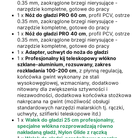
0.35 mm, zaokrąglone brzegi nierysujące -
narzędzie kompletne, gotowe do pracy
1 x
Nóż do gładzi PRO 60 cm
, profil PCV, ostrze
0.35 mm, zaokrąglone brzegi nierysujące -
narzędzie kompletne, gotowe do pracy
1 x
Nóż do gładzi PRO 40 cm
, profil PCV, ostrze
0.35 mm, zaokrąglone brzegi nierysujące -
narzędzie kompletne, gotowe do pracy
1 x
Adapter, uchwyt do noża do gładzi
1 x
Profesjonalny kij teleskopowy włókno
szklane-aluminium, rozsuwany, zakres
rozkładania 100-200 cm
, z płynną regulacją,
końcówka gwint wykonany ze stali
wysokowęglowej, wzmacniany, dodatkowo
nitowany dla zwiększenia sztywności i
niezawodności, dodatkowa końcówka stożkowa
nakręcana na gwint (możliwość obsługi
standardowych narzędzi malarskich tj. rączki,
uchwyty, szlifierki teleskopowe itd.)
1 x
Wałek do gładzi 25 cm profesjonalny,
specjalne włókna rozprowadzają równo
nakładaną gładź, Nylon Glide z rączką