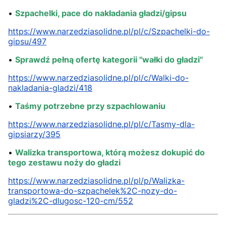
•
Szpachelki, pace do nakładania gładzi/gipsu
https://www.narzedziasolidne.pl/pl/c/Szpachelki-do-
gipsu/497
•
Sprawdź pełną ofertę kategorii "wałki do gładzi"
https://www.narzedziasolidne.pl/pl/c/Walki-do-
nakladania-gladzi/418
•
Taśmy potrzebne przy szpachlowaniu
https://www.narzedziasolidne.pl/pl/c/Tasmy-dla-
gipsiarzy/395
•
Walizka transportowa, którą możesz dokupić do
tego zestawu noży do gładzi
https://www.narzedziasolidne.pl/pl/p/Walizka-
transportowa-do-szpachelek%2C-nozy-do-
gladzi%2C-dlugosc-120-cm/552