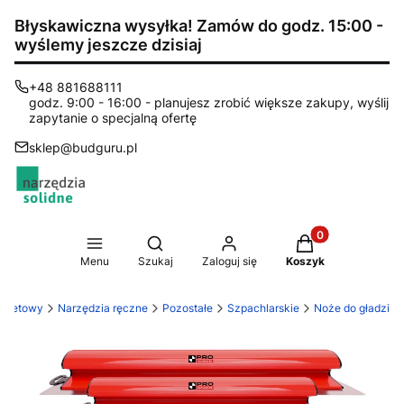
Błyskawiczna wysyłka! Zamów do godz. 15:00 -
wyślemy jeszcze dzisiaj
+48 881688111
godz. 9:00 - 16:00 - planujesz zrobić większe zakupy, wyślij
zapytanie o specjalną ofertę
sklep@budguru.pl
Produkty w koszy
Otwórz wyszukiwarkę
Menu
Szukaj
Zaloguj się
Koszyk
ernetowy
Narzędzia ręczne
Pozostałe
Szpachlarskie
Noże do gładzi