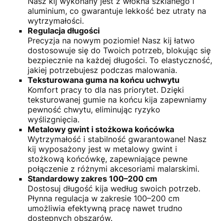
Nasz kij wykonany jest z włókna szklanego i
aluminium, co gwarantuje lekkość bez utraty na
wytrzymałości.
Regulacja długości
Precyzja na nowym poziomie! Nasz kij łatwo
dostosowuje się do Twoich potrzeb, blokując się
bezpiecznie na każdej długości. To elastyczność,
jakiej potrzebujesz podczas malowania.
Teksturowana guma na końcu uchwytu
Komfort pracy to dla nas priorytet. Dzięki
teksturowanej gumie na końcu kija zapewniamy
pewność chwytu, eliminując ryzyko
wyślizgnięcia.
Metalowy gwint i stożkowa końcówka
Wytrzymałość i stabilność gwarantowane! Nasz
kij wyposażony jest w metalowy gwint i
stożkową końcówkę, zapewniające pewne
połączenie z różnymi akcesoriami malarskimi.
Standardowy zakres 100–200 cm
Dostosuj długość kija według swoich potrzeb.
Płynna regulacja w zakresie 100–200 cm
umożliwia efektywną pracę nawet trudno
dostępnych obszarów.