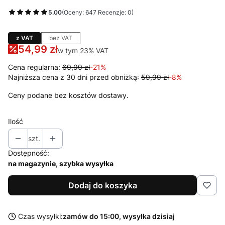
5.00
(Oceny: 647 Recenzje: 0)
z VAT
bez VAT
54,99 zł
w tym 23% VAT
w tym
23%
VAT
Cena regularna:
69,99 zł
-21%
Najniższa cena z 30 dni przed obniżką:
59,99 zł
-8%
Ceny podane bez kosztów dostawy.
Ilość
szt.
Dostępność:
na magazynie, szybka wysyłka
Dodaj do koszyka
Czas wysyłki:
zamów do 15:00, wysyłka dzisiaj