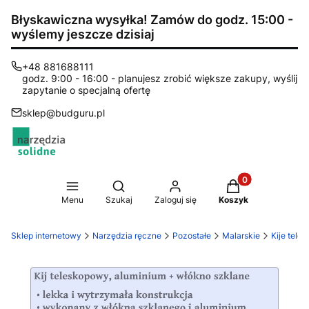
Błyskawiczna wysyłka! Zamów do godz. 15:00 -
wyślemy jeszcze dzisiaj
+48 881688111
godz. 9:00 - 16:00 - planujesz zrobić większe zakupy, wyślij
zapytanie o specjalną ofertę
sklep@budguru.pl
Produkty w koszy
Otwórz wyszukiwarkę
Menu
Szukaj
Zaloguj się
Koszyk
Sklep internetowy
Narzędzia ręczne
Pozostałe
Malarskie