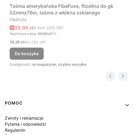
Taśma amerykańska FibaFuse, flizelina do gk
52mmx76m, taśma z włókna szklanego
PRODUCENT
FIBAFUSE
Cena promocyjna brutto
35,99 zł
w tym %s VAT
w tym
23%
VAT
Najniższa cena:
35,99 zł
0%
Cena netto
29,26 zł
bez 23% VAT
Do koszyka
Dostępność:
na magazynie, szybka wysyłka
Linki w stopce
POMOC
Zwroty i reklamacje
Pytania i odpowiedzi
Regulamin