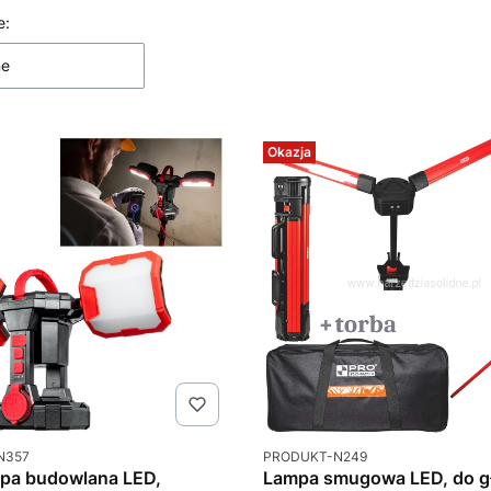
 produktów
e:
ne
Okazja
u
Kod produktu
N357
PRODUKT-N249
mpa budowlana LED,
Lampa smugowa LED, do gł