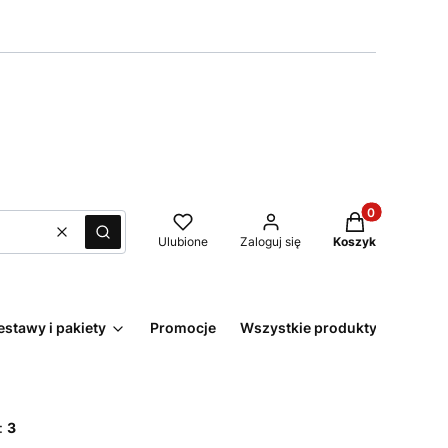
Produkty w kos
Wyczyść
Szukaj
Ulubione
Zaloguj się
Koszyk
estawy i pakiety
Promocje
Wszystkie produkty
:
3