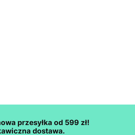
owa przesyłka od 599 zł!
kawiczna dostawa.