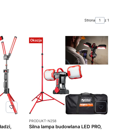
Strona
z 1
Okazja
Kod produktu
PRODUKT-N258
adzi,
Silna lampa budowlana LED PRO,