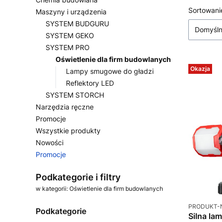
Lista
Sortowani
Maszyny i urządzenia
SYSTEM BUDGURU
Domyśl
SYSTEM GEKO
SYSTEM PRO
Oświetlenie dla firm budowlanych
Okazja
Lampy smugowe do gładzi
Reflektory LED
SYSTEM STORCH
Narzędzia ręczne
Promocje
Wszystkie produkty
Nowości
Promocje
Koniec menu
Podkategorie i filtry
w kategorii: Oświetlenie dla firm budowlanych
Kod produkt
PRODUKT-
Podkategorie
Silna la