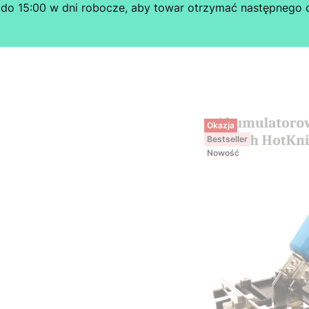
o 15:00 w dni robocze, aby towar otrzymać następnego d
Okazja
Bestseller
Nowość