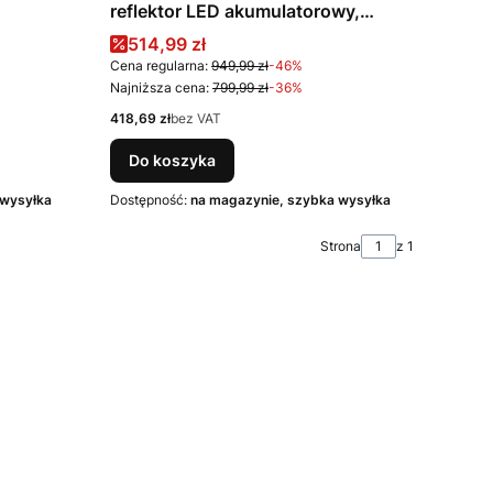
reflektor LED akumulatorowy,
gowa z
komplet PRO
Cena promocyjna
514,99 zł
ku
Cena regularna:
949,99 zł
-46%
Najniższa cena:
799,99 zł
-36%
Cena
418,69 zł
bez VAT
Do koszyka
 wysyłka
Dostępność:
na magazynie, szybka wysyłka
Strona
z 1