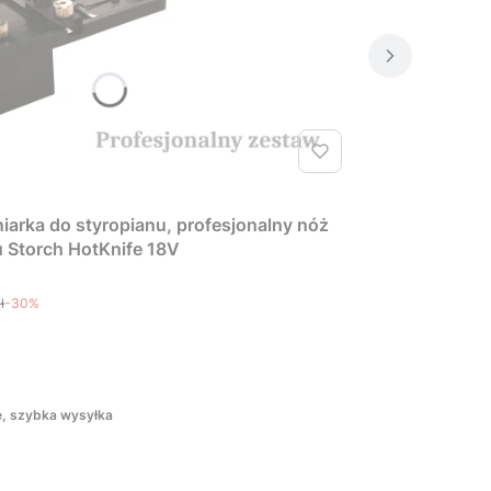
arka do styropianu, profesjonalny nóż
u Storch HotKnife 18V
ł
-30%
, szybka wysyłka