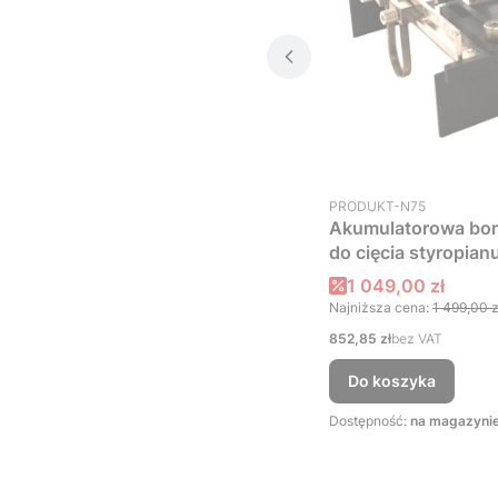
Kod produktu
PRODUKT-N75
Akumulatorowa boni
do cięcia styropian
Cena promocyjna
1 049,00 zł
Najniższa cena:
1 499,00 z
Cena
852,85 zł
bez VAT
Do koszyka
Dostępność:
na magazynie