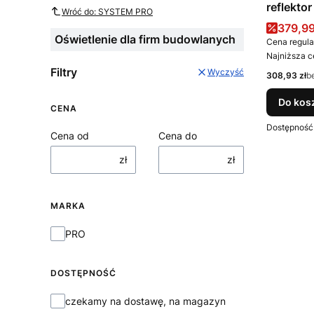
reflekto
Wróć do: SYSTEM PRO
LD625
Cena 
379,99
Oświetlenie dla firm budowlanych
Cena regula
Najniższa c
Filtry
Wyczyść
Cena
308,93 zł
b
Do kos
CENA
Dostępność
Cena od
Cena do
zł
zł
MARKA
Marka
PRO
DOSTĘPNOŚĆ
Dostępność
czekamy na dostawę, na magazyn