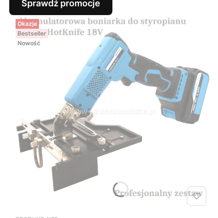
Sprawdź promocje
Okazja
Bestseller
Nowość
Kod produktu