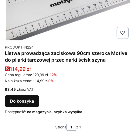
Kod produktu
PRODUKT-N224
Listwa prowadząca zaciskowa 90cm szeroka Motive
do pilarki tarczowej przecinarki ścisk szyna
Cena promocyjna
114,99 zł
Cena regularna:
129,99 zł
-12%
Najniższa cena:
114,99 zł
0%
Cena
93,49 zł
bez VAT
Do koszyka
Dostępność:
na magazynie, szybka wysyłka
Strona
z 1