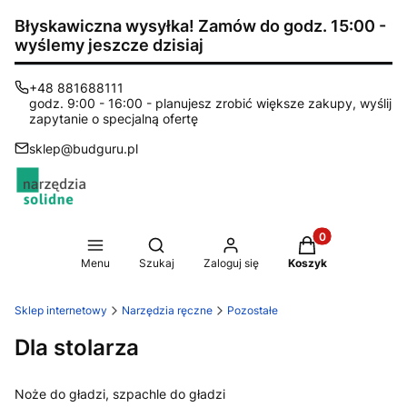
Błyskawiczna wysyłka! Zamów do godz. 15:00 -
wyślemy jeszcze dzisiaj
+48 881688111
godz. 9:00 - 16:00 - planujesz zrobić większe zakupy, wyślij
zapytanie o specjalną ofertę
sklep@budguru.pl
Produkty w koszy
Otwórz wyszukiwarkę
Menu
Szukaj
Zaloguj się
Koszyk
Sklep internetowy
Narzędzia ręczne
Pozostałe
Dla stolarza
Noże do gładzi, szpachle do gładzi