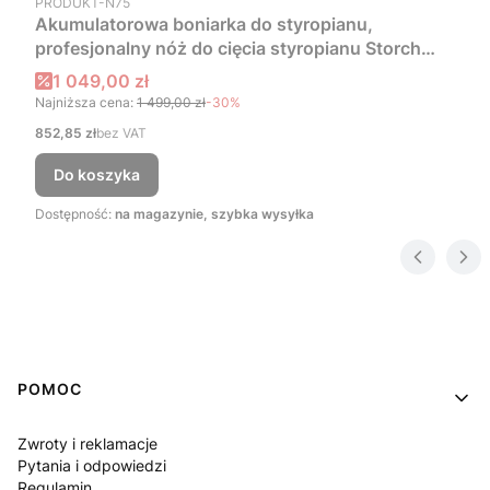
PRODUKT-N75
Akumulatorowa boniarka do styropianu,
profesjonalny nóż do cięcia styropianu Storch
HotKnife 18V
Cena promocyjna
1 049,00 zł
Najniższa cena:
1 499,00 zł
-30%
Cena
852,85 zł
bez VAT
Do koszyka
Dostępność:
na magazynie, szybka wysyłka
Linki w stopce
POMOC
Zwroty i reklamacje
Pytania i odpowiedzi
Regulamin